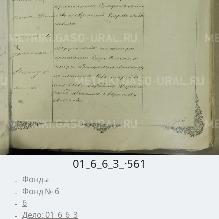
01_6_6_3_·561
Фонды
Фонд № 6
6
Дело: 01_6_6_3