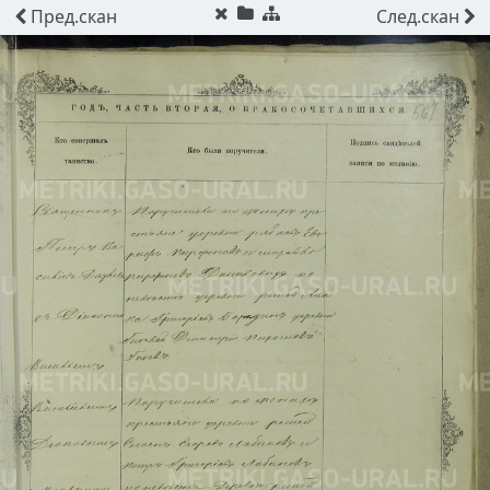
Пред.
скан
След.
скан