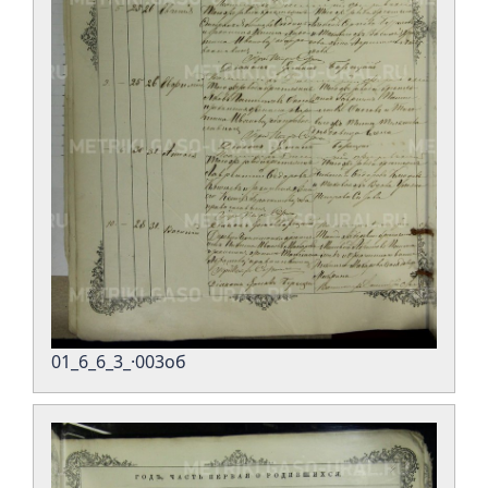
01_6_6_3_·003об