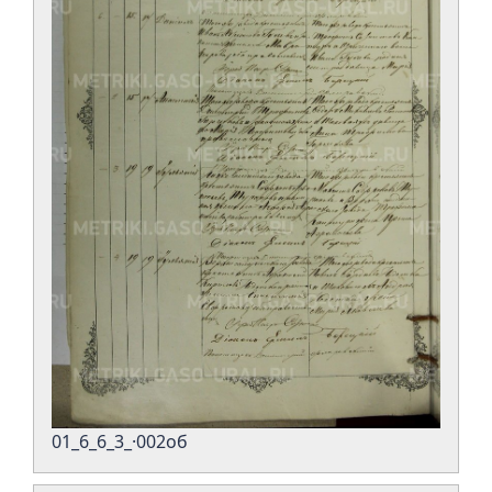
01_6_6_3_·002об