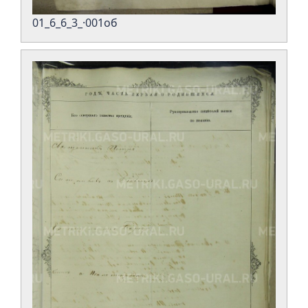
01_6_6_3_·001об