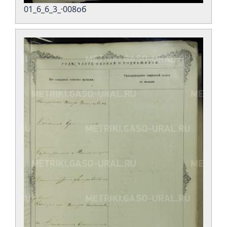
01_6_6_3_·008об