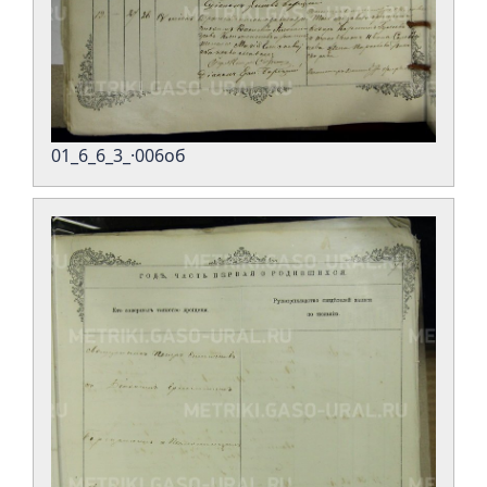
01_6_6_3_·006об