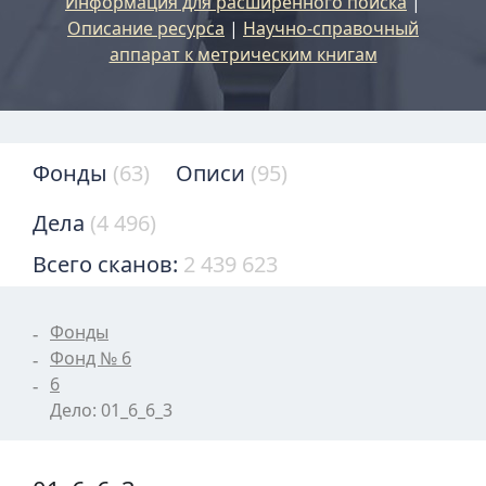
Информация для расширенного поиска
|
Описание ресурса
|
Научно-справочный
аппарат к метрическим книгам
Фонды
(63)
Описи
(95)
Дела
(4 496)
Всего сканов:
2 439 623
Фонды
Фонд № 6
6
Дело: 01_6_6_3