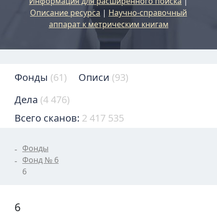
Информация для расширенного поиска
|
Описание ресурса
|
Научно-справочный
аппарат к метрическим книгам
Фонды
(61)
Описи
(93)
Дела
(4 476)
Всего сканов:
2 417 535
Фонды
Фонд № 6
6
6