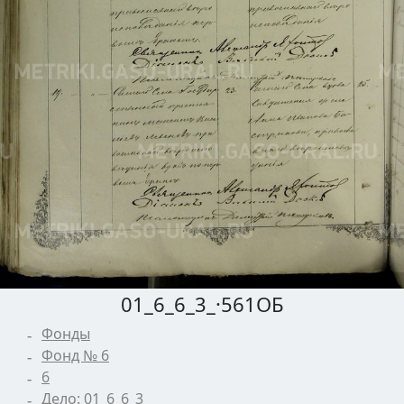
01_6_6_3_·561ОБ
Фонды
Фонд № 6
6
Дело: 01_6_6_3