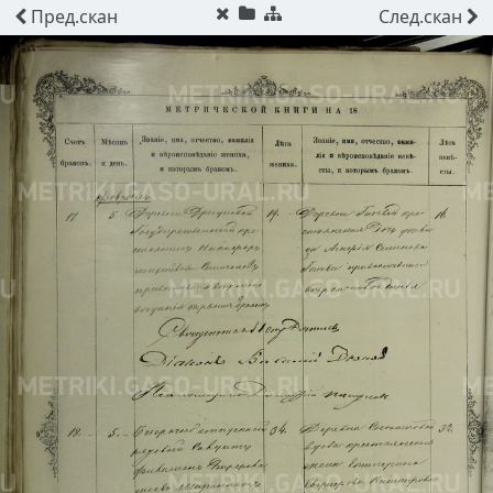
Пред.
скан
След.
скан