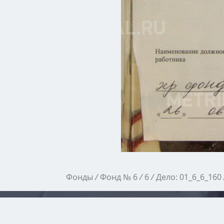
Фонды
/
Фонд № 6
/
6
/
Дело: 01_6_6_160