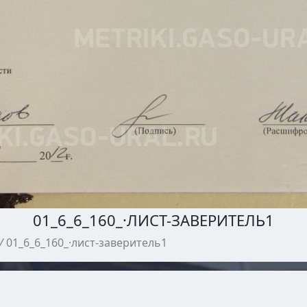
01_6_6_160_·ЛИСТ-ЗАВЕРИТЕЛЬ1
/
01_6_6_160_·лист-заверитель1
МЕТРИЧЕСКИЕ КНИГИ ГАСО