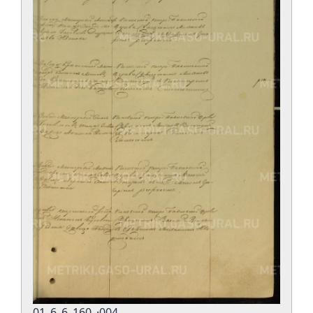
01_6_6_160_·004