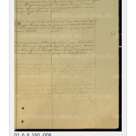
01_6_6_160_·008