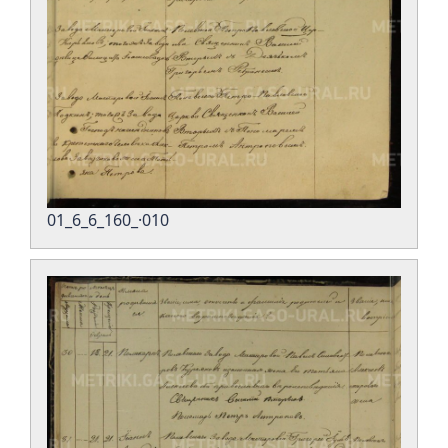
01_6_6_160_·010