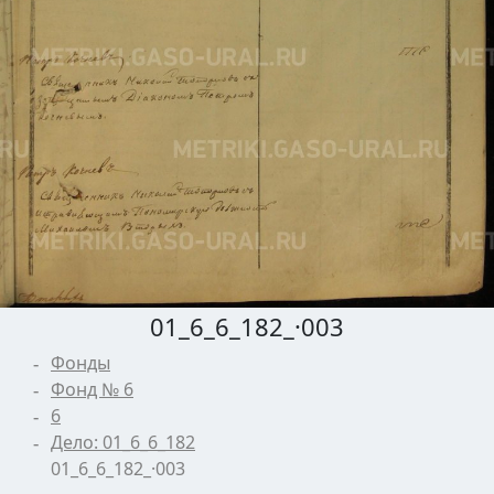
01_6_6_182_·003
Фонды
Фонд № 6
6
Дело: 01_6_6_182
01_6_6_182_·003