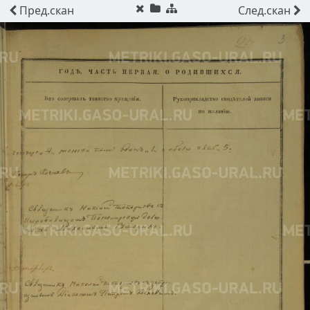
Пред.
скан
След.
скан