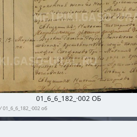
01_6_6_182_·002 ОБ
/
01_6_6_182_·002 об
МЕТРИЧЕСКИЕ КНИГИ ГАСО