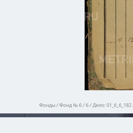
Фонды
/
Фонд № 6
/
6
/
Дело: 01_6_6_182