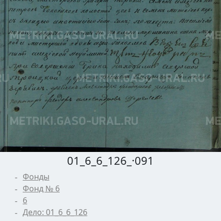
01_6_6_126_·091
Фонды
Фонд № 6
6
Дело: 01_6_6_126