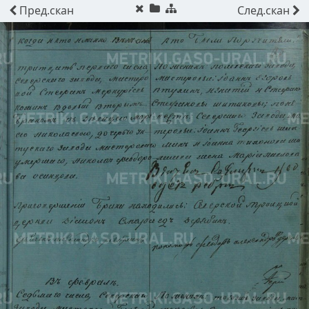
Пред.
скан
След.
скан