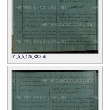
01_6_6_126_·003об