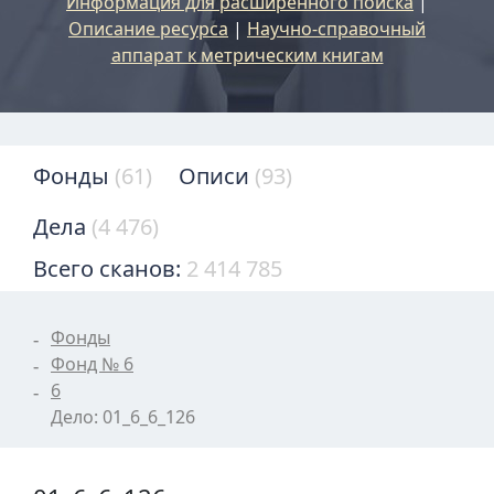
Информация для расширенного поиска
|
Описание ресурса
|
Научно-справочный
аппарат к метрическим книгам
Фонды
(61)
Описи
(93)
Дела
(4 476)
Всего сканов:
2 414 785
Фонды
Фонд № 6
6
Дело: 01_6_6_126