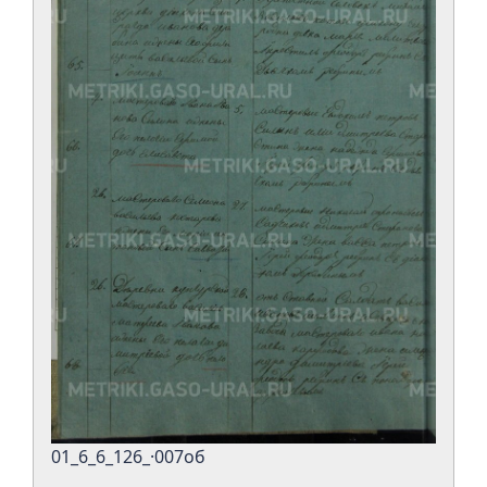
01_6_6_126_·007об