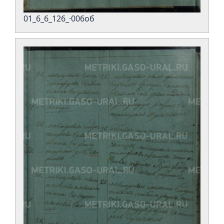
01_6_6_126_·006об