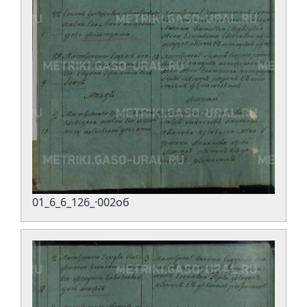
01_6_6_126_·002об