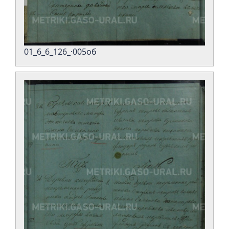
01_6_6_126_·005об