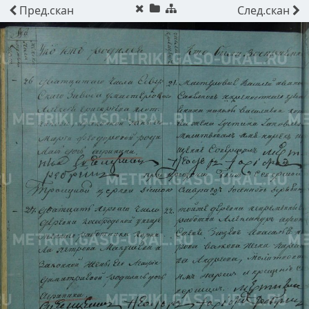
Пред.
скан
След.
скан