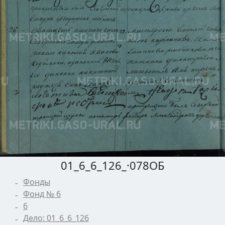
01_6_6_126_·078ОБ
Фонды
Фонд № 6
6
Дело: 01_6_6_126