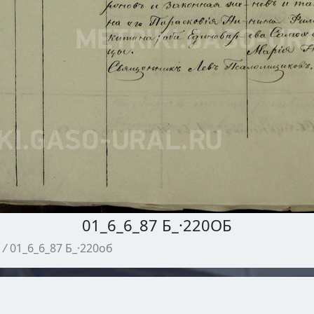
01_6_6_87 Б_·220ОБ
/
01_6_6_87 Б_·220об
МЕТРИЧЕСКИЕ КНИГИ ГАСО