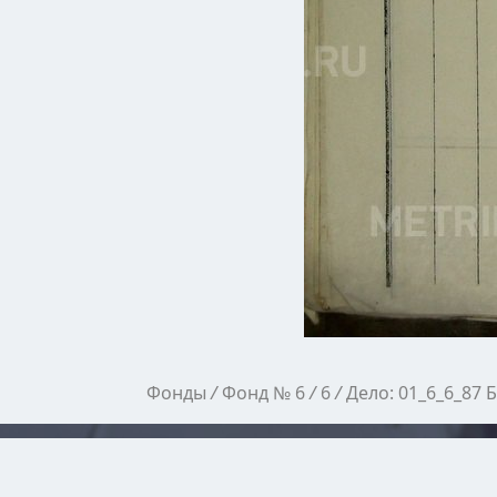
Фонды
/
Фонд № 6
/
6
/
Дело: 01_6_6_87 Б