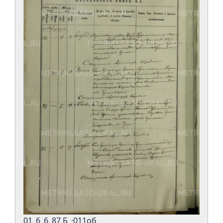
01_6_6_87 Б_·011об