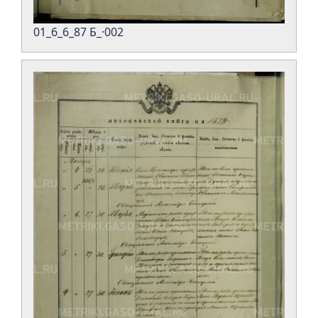
01_6_6_87 Б_·002