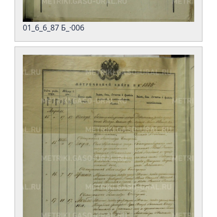
01_6_6_87 Б_·006