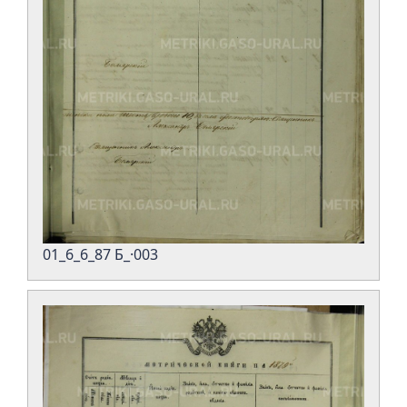
01_6_6_87 Б_·003