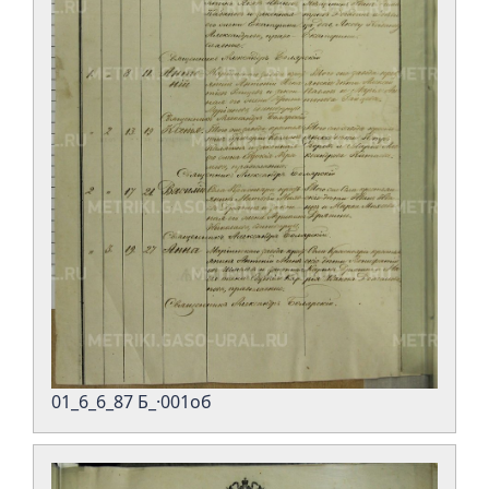
01_6_6_87 Б_·001об