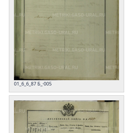
01_6_6_87 Б_·005