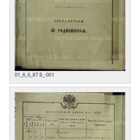
01_6_6_87 Б_·001