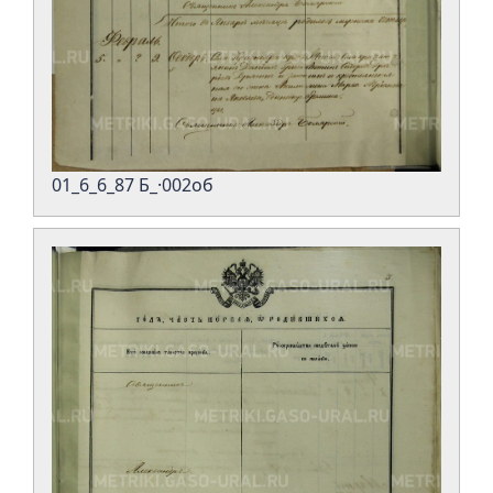
01_6_6_87 Б_·002об