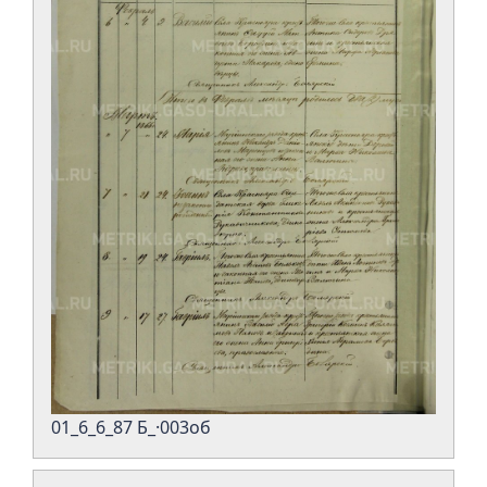
01_6_6_87 Б_·003об