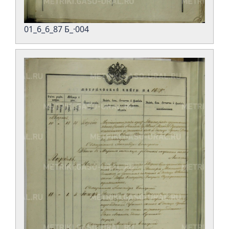
01_6_6_87 Б_·004