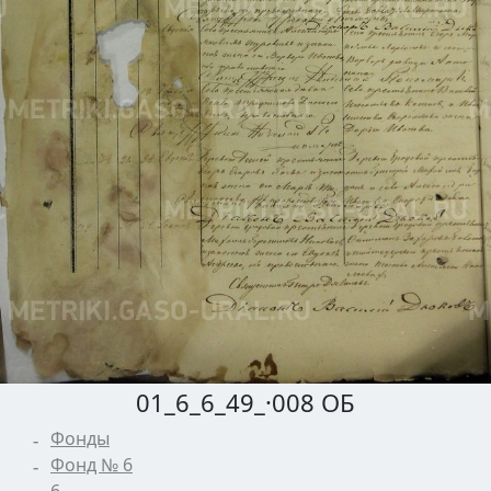
01_6_6_49_·008 ОБ
Фонды
Фонд № 6
6