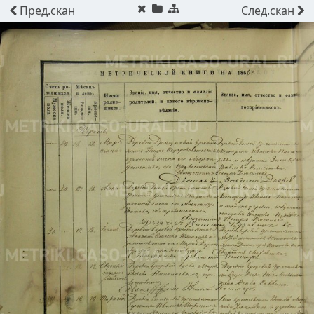
Пред.
скан
След.
скан