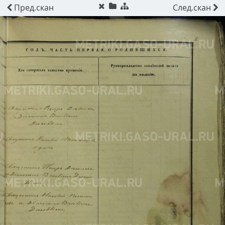
Пред.
скан
След.
скан