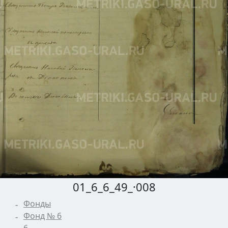
01_6_6_49_·008
Фонды
Фонд № 6
6