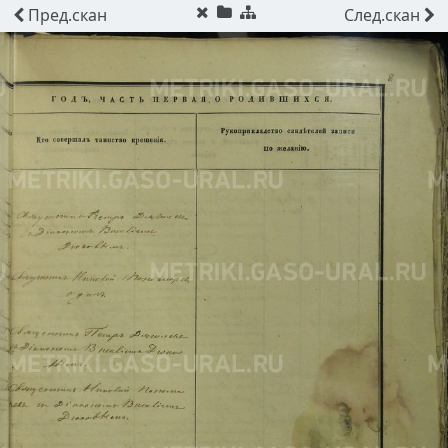
Пред.
скан
След.
скан