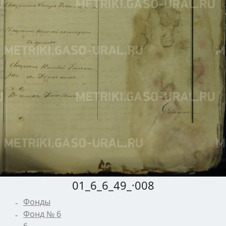
01_6_6_49_·008
Фонды
Фонд № 6
6