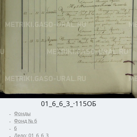
01_6_6_3_·115ОБ
Фонды
Фонд № 6
6
Дело: 01_6_6_3