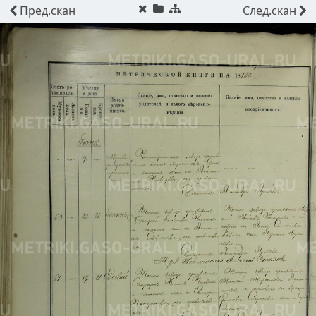
Пред.
скан
След.
скан