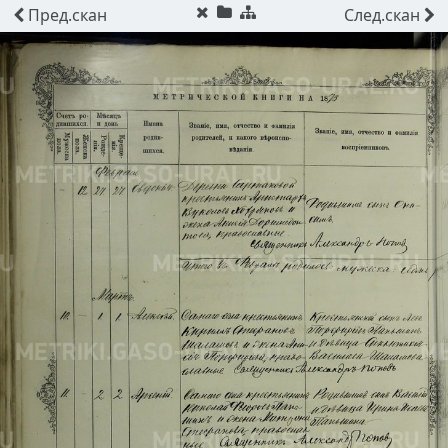
Пред.
скан
След.
скан