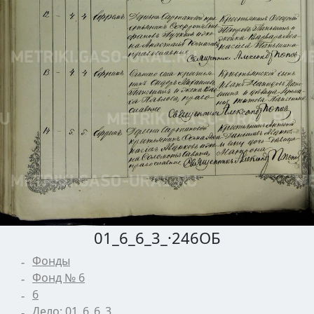
01_6_6_3_·246ОБ
Фонды
Фонд № 6
6
Дело: 01_6_6_3