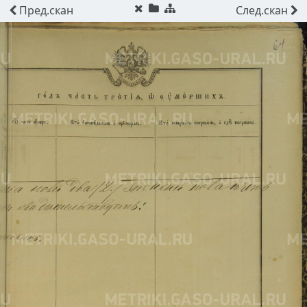
Пред.
скан
След.
скан