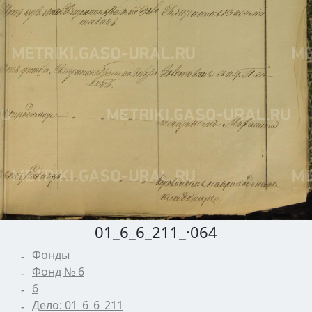
01_6_6_211_·064
Фонды
Фонд № 6
6
Дело: 01_6_6_211