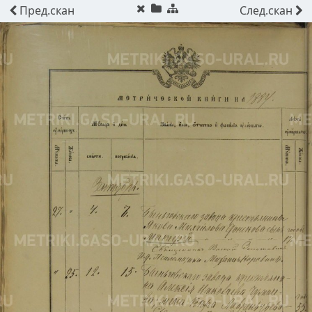
Пред.
скан
След.
скан