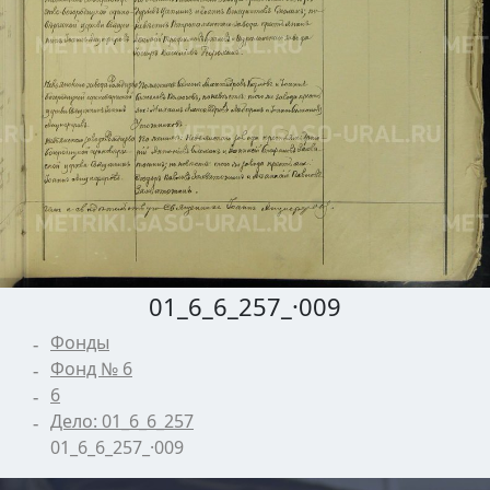
01_6_6_257_·009
Фонды
Фонд № 6
6
Дело: 01_6_6_257
01_6_6_257_·009