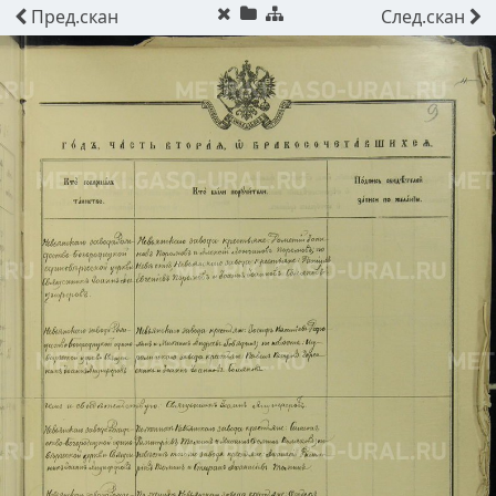
Пред.
скан
След.
скан