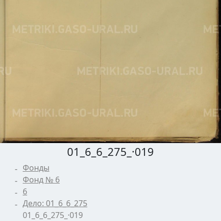
01_6_6_275_·019
Фонды
Фонд № 6
6
Дело: 01_6_6_275
01_6_6_275_·019