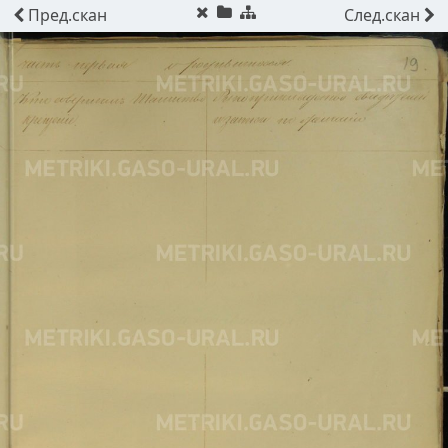
Пред.
скан
След.
скан