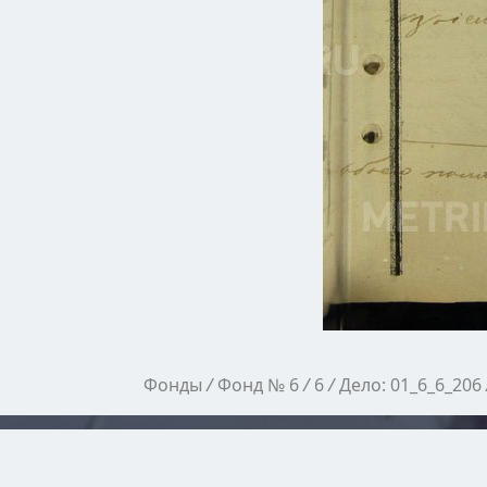
Фонды
/
Фонд № 6
/
6
/
Дело: 01_6_6_206