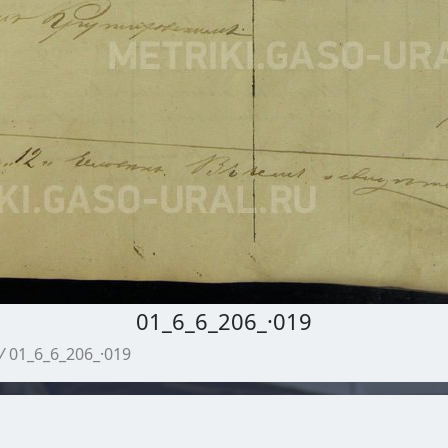
01_6_6_206_·019
/
01_6_6_206_·019
МЕТРИЧЕСКИЕ КНИГИ ГАСО