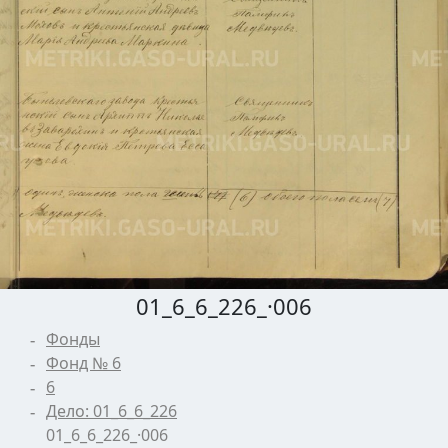
01_6_6_226_·006
Фонды
Фонд № 6
6
Дело: 01_6_6_226
01_6_6_226_·006