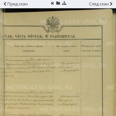
Пред.
скан
След.
скан