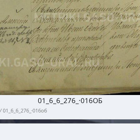
01_6_6_276_·016ОБ
/
01_6_6_276_·016об
МЕТРИЧЕСКИЕ КНИГИ ГАСО