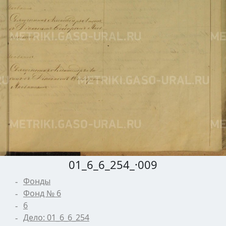
01_6_6_254_·009
Фонды
Фонд № 6
6
Дело: 01_6_6_254