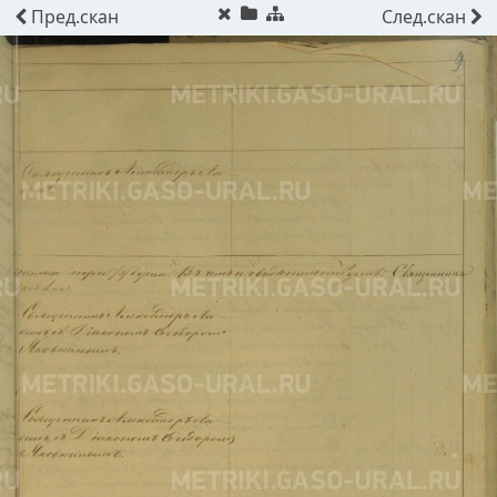
Пред.
скан
След.
скан