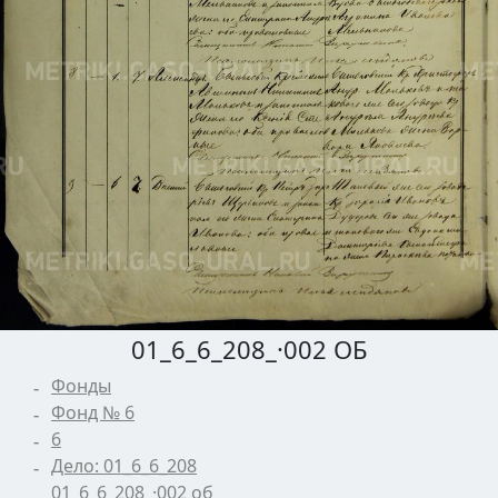
01_6_6_208_·002 ОБ
Фонды
Фонд № 6
6
Дело: 01_6_6_208
01_6_6_208_·002 об