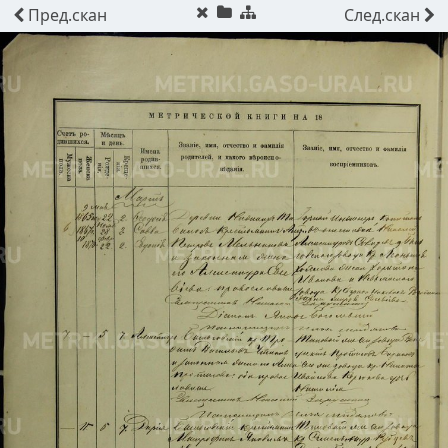
Пред.
скан
След.
скан