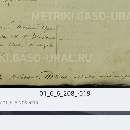
01_6_6_208_·019
/
01_6_6_208_·019
МЕТРИЧЕСКИЕ КНИГИ ГАСО