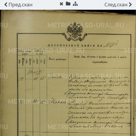
Пред.
скан
След.
скан