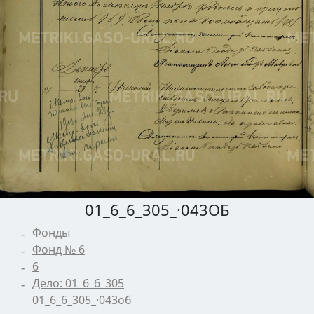
01_6_6_305_·043ОБ
Фонды
Фонд № 6
6
Дело: 01_6_6_305
01_6_6_305_·043об