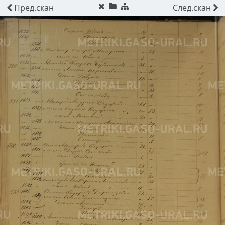
Пред.
скан
След.
скан