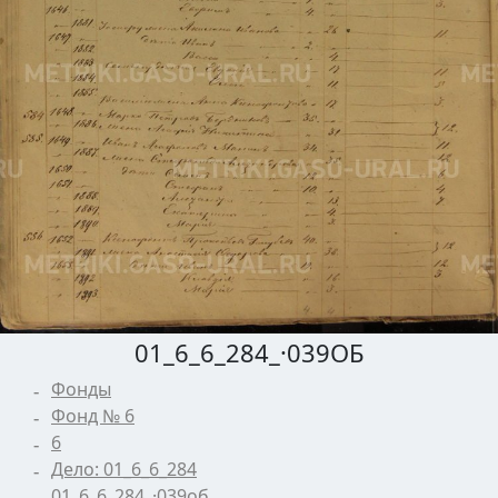
01_6_6_284_·039ОБ
Фонды
Фонд № 6
6
Дело: 01_6_6_284
01_6_6_284_·039об