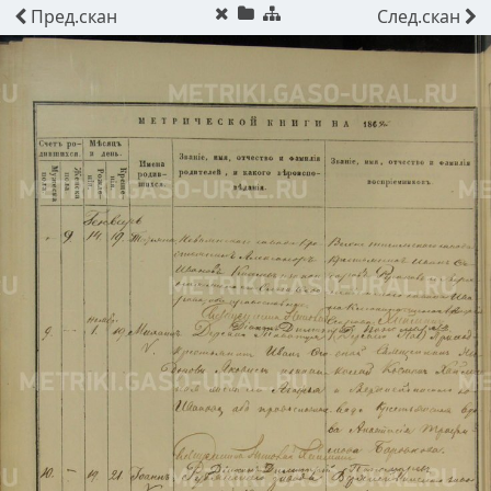
Пред.
скан
След.
скан