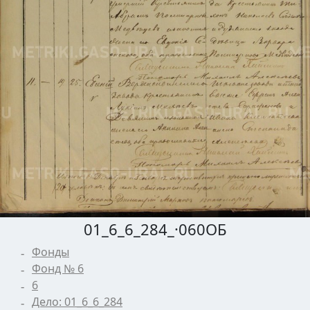
01_6_6_284_·060ОБ
Фонды
Фонд № 6
6
Дело: 01_6_6_284