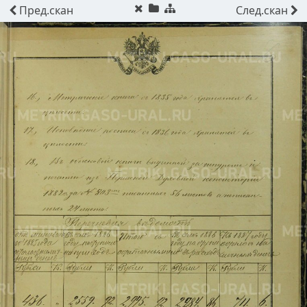
Пред.
скан
След.
скан