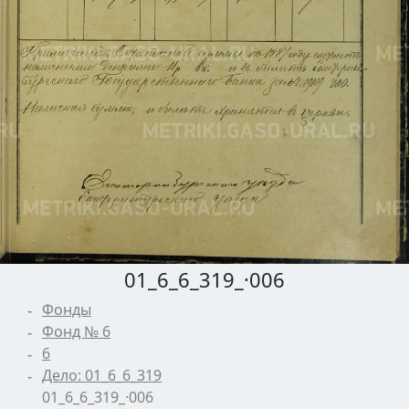
01_6_6_319_·006
Фонды
Фонд № 6
6
Дело: 01_6_6_319
01_6_6_319_·006