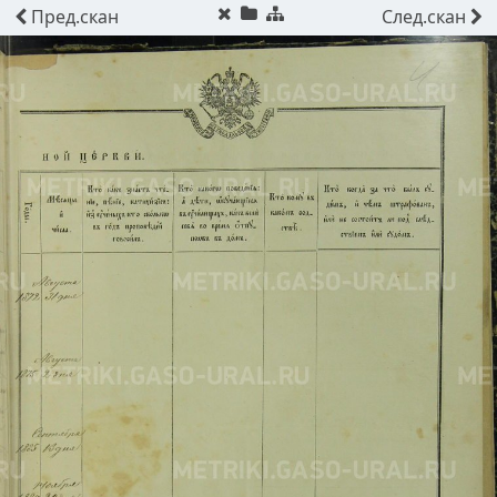
Пред.
скан
След.
скан