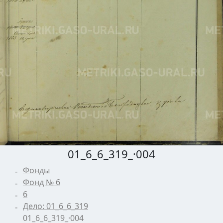
01_6_6_319_·004
Фонды
Фонд № 6
6
Дело: 01_6_6_319
01_6_6_319_·004