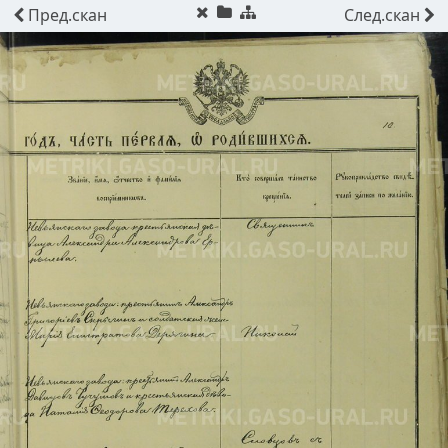
Пред.
скан
След.
скан