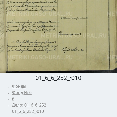
01_6_6_252_·010
Фонды
Фонд № 6
6
Дело: 01_6_6_252
01_6_6_252_·010