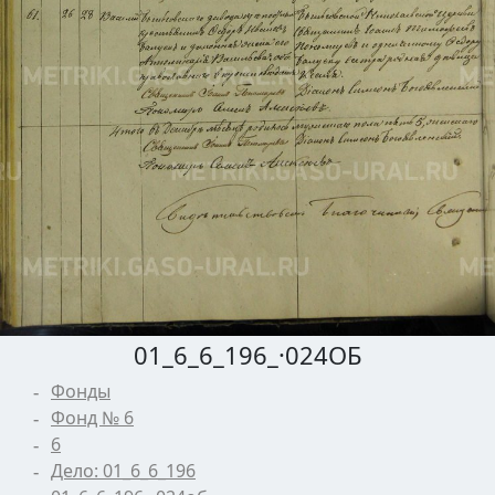
01_6_6_196_·024ОБ
Фонды
Фонд № 6
6
Дело: 01_6_6_196