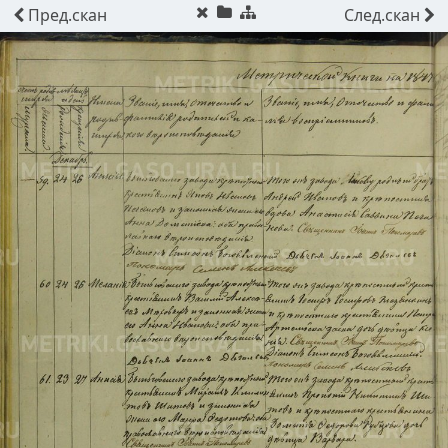
Пред.
скан
След.
скан