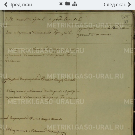
Пред.
скан
След.
скан