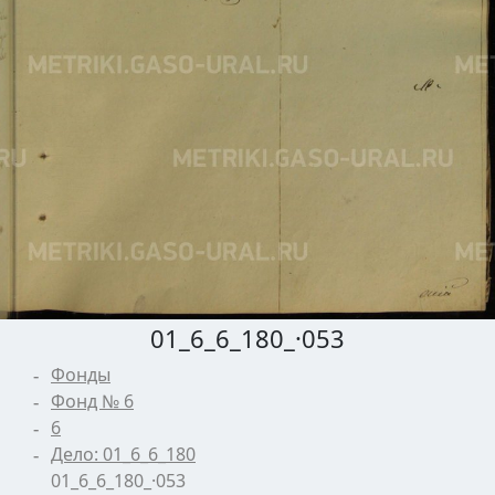
01_6_6_180_·053
Фонды
Фонд № 6
6
Дело: 01_6_6_180
01_6_6_180_·053