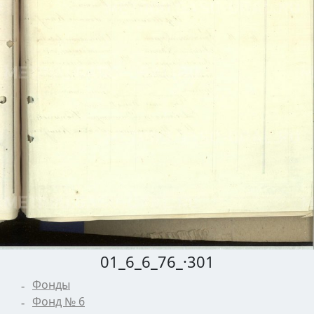
01_6_6_76_·301
Фонды
Фонд № 6