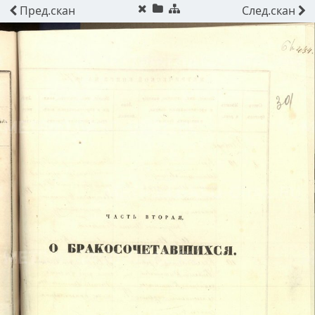
Пред.
скан
След.
скан