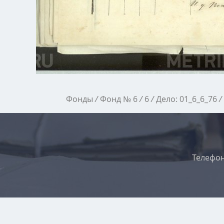
Фонды
/
Фонд № 6
/
6
/
Дело: 01_6_6_76
/
Телефон