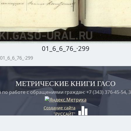
01_6_6_76_·299
01_6_6_76_·299
МЕТРИЧЕСКИЕ КНИГИ ГАСО
 по работе с обращениями граждан: +7 (343) 376-45-54, 3
Создание сайта
"РУССАЙТ"
Версия страницы от: 2026.08.06, 20:50:11
0.0334