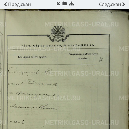
Пред.
скан
След.
скан