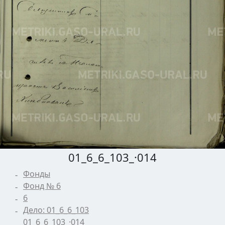
01_6_6_103_·014
Фонды
Фонд № 6
6
Дело: 01_6_6_103
01_6_6_103_·014