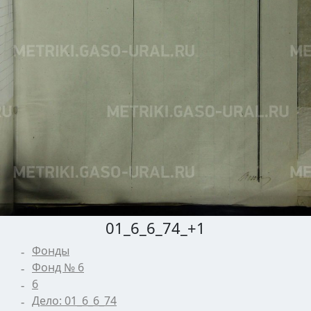
01_6_6_74_+1
Фонды
Фонд № 6
6
Дело: 01_6_6_74