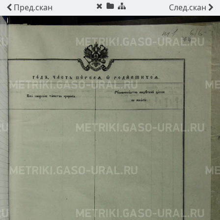
Пред.
скан
След.
скан