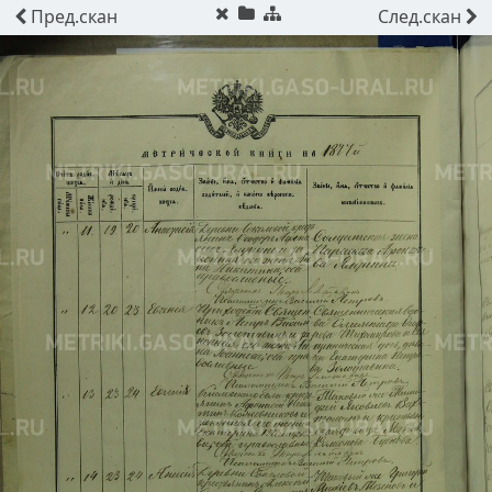
Пред.
скан
След.
скан