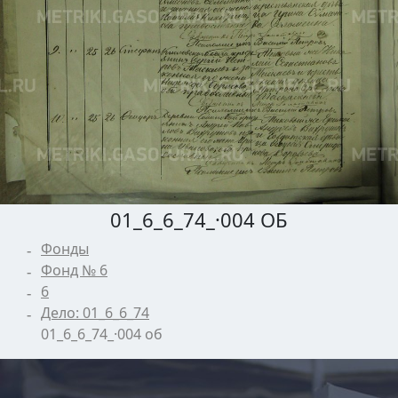
01_6_6_74_·004 ОБ
Фонды
Фонд № 6
6
Дело: 01_6_6_74
01_6_6_74_·004 об