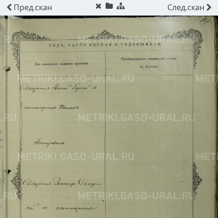
Пред.
скан
След.
скан