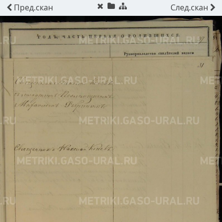
Пред.
скан
След.
скан