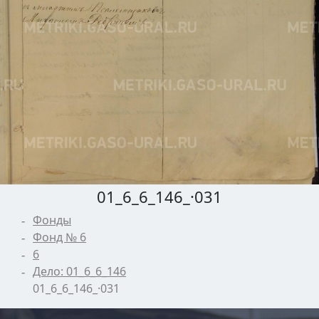
01_6_6_146_·031
Фонды
Фонд № 6
6
Дело: 01_6_6_146
01_6_6_146_·031