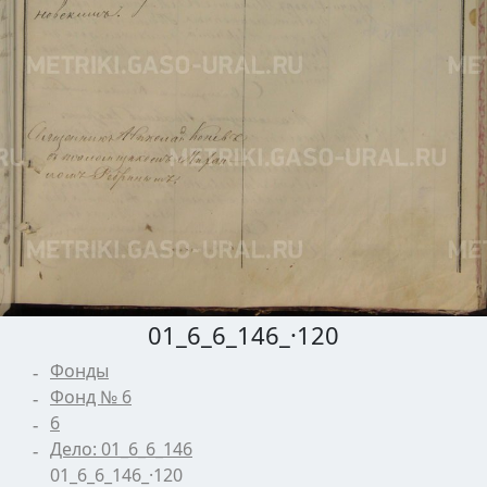
01_6_6_146_·120
Фонды
Фонд № 6
6
Дело: 01_6_6_146
01_6_6_146_·120