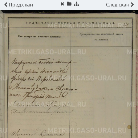
Пред.
скан
След.
скан