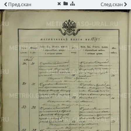
Пред.
скан
След.
скан