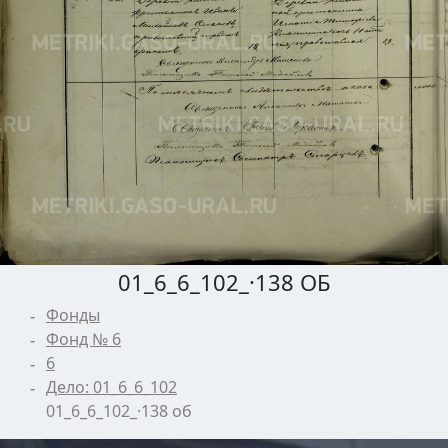
01_6_6_102_·138 ОБ
Фонды
Фонд № 6
6
Дело: 01_6_6_102
01_6_6_102_·138 об