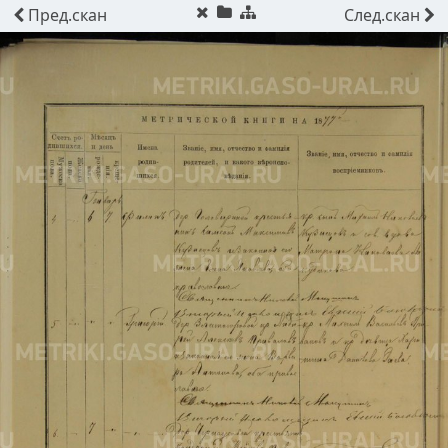
Пред.
скан
След.
скан