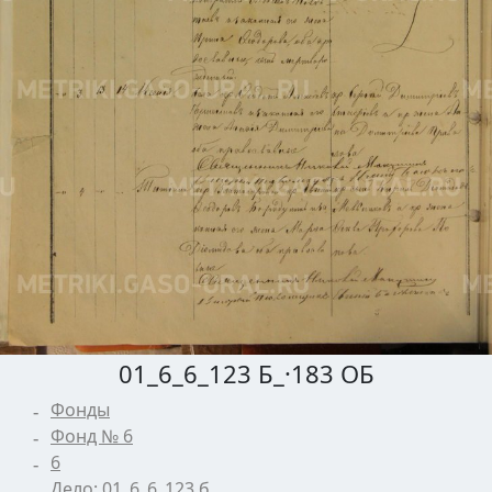
01_6_6_123 Б_·183 ОБ
Фонды
Фонд № 6
6
Дело: 01_6_6_123 б