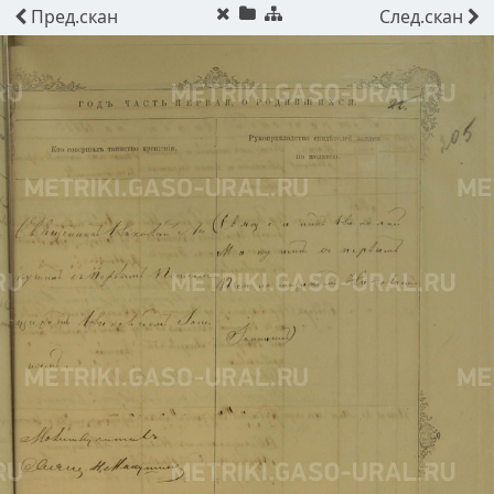
Пред.
скан
След.
скан