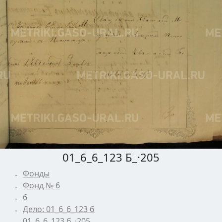
01_6_6_123 Б_·205
Фонды
Фонд № 6
6
Дело: 01_6_6_123 б
01_6_6_123 б_·205