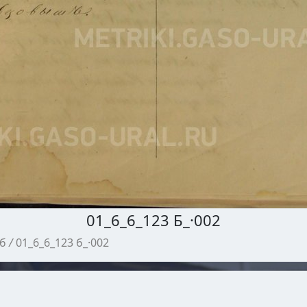
01_6_6_123 Б_·002
 б
/
01_6_6_123 б_·002
МЕТРИЧЕСКИЕ КНИГИ ГАСО