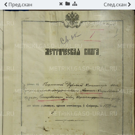
Пред.
скан
След.
скан