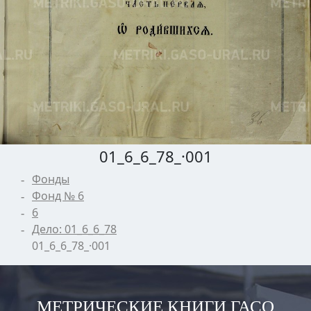
01_6_6_78_·001
Фонды
Фонд № 6
6
Дело: 01_6_6_78
01_6_6_78_·001
МЕТРИЧЕСКИЕ КНИГИ ГАСО