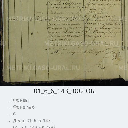
01_6_6_143_·002 ОБ
Фонды
Фонд № 6
6
Дело: 01_6_6_143
01_6_6_143_·002 об