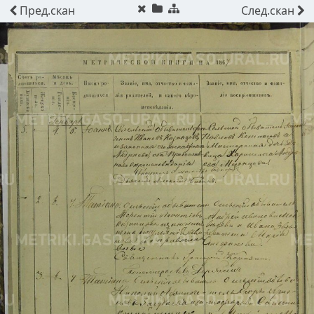
Пред.
скан
След.
скан